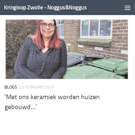
Kringloop Zwolle - Noggus&Noggus
Doorgaan naar inhoud
BLOGS
23 FEBRUARI 2023
‘Met ons keramiek worden huizen
gebouwd…’