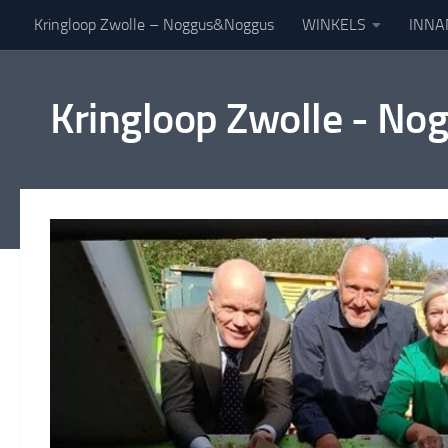
Kringloop Zwolle – Noggus&Noggus
WINKELS
INNA
Doorgaan naar inhoud
Kringloop Zwolle - N