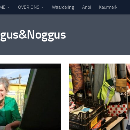
ME
OVER ONS
Waardering
Anbi
Keurmerk
oggus&Noggus