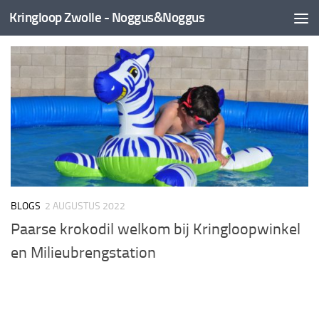
Kringloop Zwolle - Noggus&Noggus
Doorgaan naar inhoud
BLOGS
2 AUGUSTUS 2022
Paarse krokodil welkom bij Kringloopwinkel
en Milieubrengstation