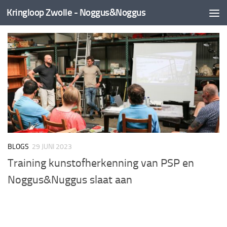
Kringloop Zwolle - Noggus&Noggus
Doorgaan naar inhoud
BLOGS
29 JUNI 2023
Training kunstofherkenning van PSP en
Noggus&Nuggus slaat aan