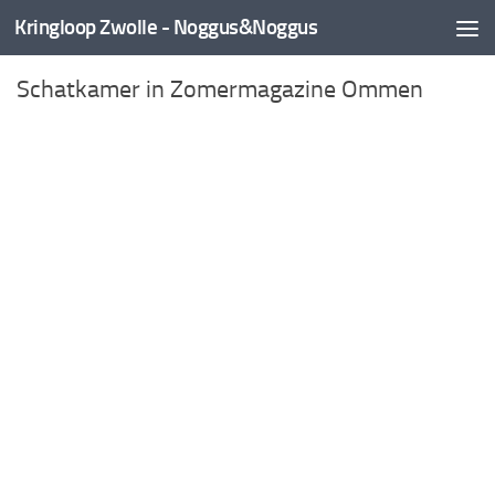
Kringloop Zwolle - Noggus&Noggus
Doorgaan naar inhoud
Schatkamer in Zomermagazine Ommen