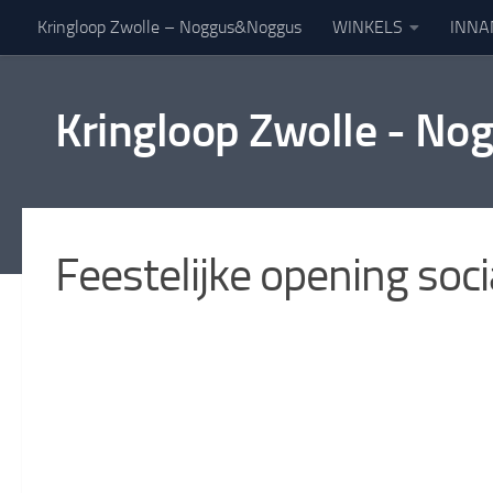
Kringloop Zwolle – Noggus&Noggus
WINKELS
INNA
Doorgaan naar inhoud
Kringloop Zwolle - N
Feestelijke opening soci