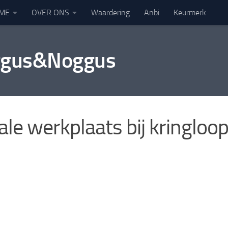
ME
OVER ONS
Waardering
Anbi
Keurmerk
oggus&Noggus
ale werkplaats bij kringloo