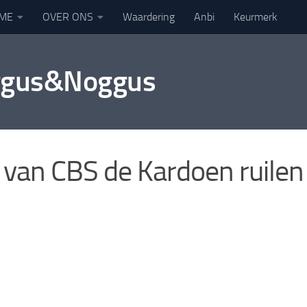
ME
OVER ONS
Waardering
Anbi
Keurmerk
oggus&Noggus
 van CBS de Kardoen ruilen